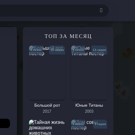
Комедии
ТОП ЗА МЕСЯЦ
е
Приключения
кие
Мелодрамы
8 сезон
10 серия
5 сезон
13 серия
ежные
Музыкальные
Криминал
Спорт
ные
Триллеры
ки
Ужасы
рны
Фантастика
ивы
Фэнтези
Большой рот
Юные Титаны
Документальные
2017
2003
ические
Короткометражки
3 сезон
3 серия