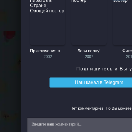
окунуться в мир удивительных и незабываемых 
#Лицензионные бренды. #WEB-DL.
Приключения пиратов в Стране Овощей
Лови волну!
Фикс
2002
2007
20
Подпишитесь и Вы у
Наш канал в
Telegram
Нет комментариев. Но Вы можете 