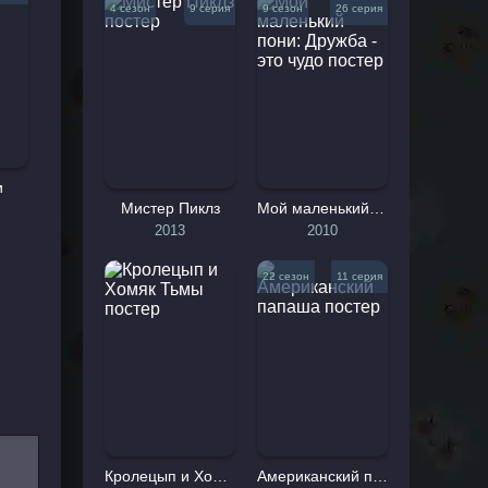
4 сезон
9 серия
9 сезон
26 серия
лова:
и
Мистер Пиклз
Мой маленький пони: Дружба - это чудо
2013
2010
22 сезон
11 серия
Кролецып и Хомяк Тьмы
Американский папаша