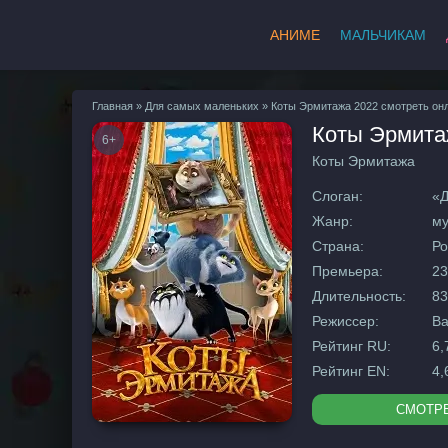
АНИМЕ
МАЛЬЧИКАМ
Главная
»
Для самых маленьких
» Коты Эрмитажа 2022 смотреть он
Коты Эрмит
6+
Коты Эрмитажа
Слоган:
«Д
Жанр:
му
Страна:
Ро
Премьера:
23
Длительность:
83
Режиссер:
Ва
Рейтинг RU:
6,
Рейтинг EN:
4,
СМОТР