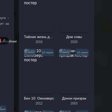
уги -
ят за
ет об
еле -
Тайная жизнь домашних животных
Дом совы
0
2016
2020
Морис
8 сезон
10 серия
3 сезон
10 серия
ься с
ну, а
х. Он
пного
Бен 10: Омниверс
Дэнни-призрак
2012
2003
чными
ерия
чтобы