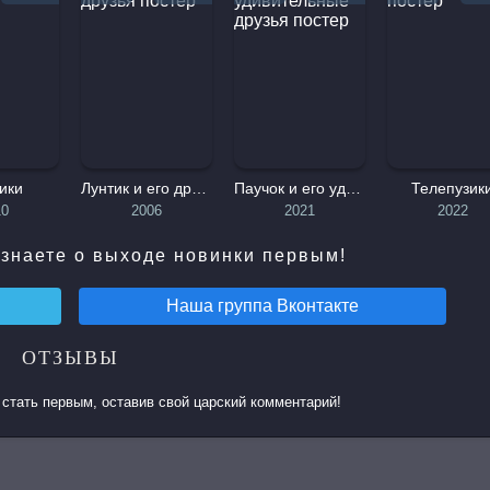
приключений вместе с Винсентом и его друзьями. Ключевые с
ики
Лунтик и его друзья
Паучок и его удивительные друзья
Телепузик
10
2006
2021
2022
знаете о выходе новинки первым!
Наша группа
Вконтакте
ОТЗЫВЫ
стать первым, оставив свой царский комментарий!