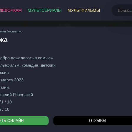
ДЕВОЧКАМ
МУЛЬТСЕРИАЛЫ
МУЛЬТФИЛЬМЫ
МультФильмы
лайн бесплатно
ажа
Развивающие
Русски
Советс
2026
Заруб
обро пожаловать в семью»
2025
льтфильм, комедия, детский
2024
Аниме
ссия
2023
Семей
 марта 2023
Боеви
 мин.
0+
Весте
силий Ровенский
12+
Детект
71 / 10
16+
Драмы
6 / 10
18+
Истор
ЕТЬ ОНЛАЙН
ОТЗЫВЫ