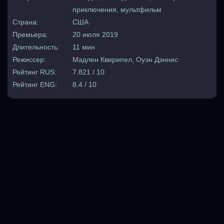
приключения, мультфильм
Страна:
США
Премьера:
20 июля 2019
Длительность:
11 мин
Режиссер:
Мадлен Квирипел, Оуэн Дэннис
Рейтинг RUS:
7.821 / 10
Рейтинг ENG:
8.4 / 10