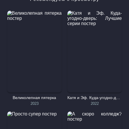
очаровательных и эксцентричных персонажей, которые
становятся их союзниками и друзьями. От мудрой совы до
озорной белки, игривой лисы и услужливого кролика - каждый
встреченный персонаж преподносит ценные уроки и придает
приключениям глубину. Сам лес служит потрясающим фоном,
в котором органично сочетаются живописные ландшафты
Польши и Китая, создавая визуально захватывающий гобелен
культурного разнообразия. Анимация в фильме просто
поражает воображение, перенося зрителя в мир ярких красок,
сопровождаемый трогательной музыкой и милыми
персонажами. Фильм погружает и детей, и взрослых в
очарование нестареющей сказки, где оживает магия дружбы,
открытий и культурного обмена. Ключевые слова: #Animex,
Animoon, Fixafilm, Polski Instytut Sztuki Filmowej. #WEB-DL.
Великолепная пятерка
Катя и Эф. Куда-угодно-дверь: Лучшие серии
2023
2022