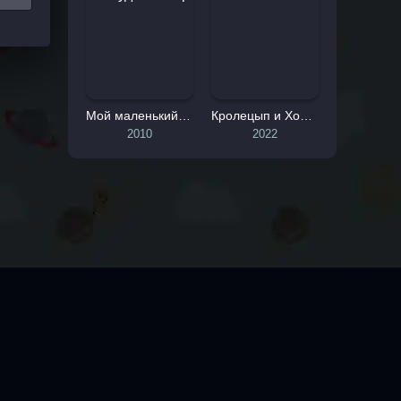
Мой маленький пони: Дружба - это чудо
Кролецып и Хомяк Тьмы
2010
2022
ТАТИСТИКА