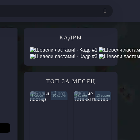
Комедии
КАДРЫ
е
Приключения
кие
Мелодрамы
ежные
Музыкальные
Криминал
Спорт
ТОП ЗА МЕСЯЦ
ные
Триллеры
ки
Ужасы
8 сезон
10 серия
5 сезон
13 серия
рны
Фантастика
ивы
Фэнтези
Документальные
ические
Короткометражки