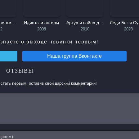
Шевели ластами 2
Идиоты и ангелы
Артур и война двух миров
12
2008
2010
2023
знаете о выходе новинки первым!
Наша группа
Вконтакте
ОТЗЫВЫ
стать первым, оставив свой царский комментарий!