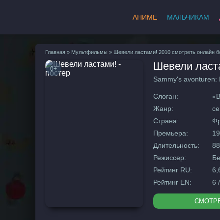
АНИМЕ
МАЛЬЧИКАМ
Главная
»
Мультфильмы
» Шевели ластами! 2010 смотреть онлайн б
Шевели ласт
0+
Sammy's avonturen:
Слоган:
«В
Жанр:
се
Страна:
Фр
Премьера:
19
Длительность:
88
Режиссер:
Бе
Рейтинг RU:
6,
Рейтинг EN:
6 
СМОТР