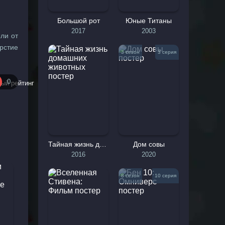
Большой рот
Юные Титаны
2017
2003
ли от
рстие
3 сезон
3 серия
айка,
ости.
0
жизнь
помог
несло
ху по
Тайная жизнь домашних животных
Дом совы
путь,
2016
2020
льном
 #Имя
8 сезон
10 серия