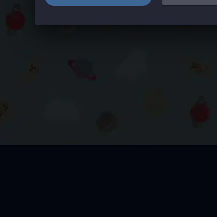
👉 Мультфильмы 🔥
Аниме
👈