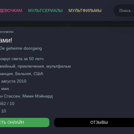
ДЕВОЧКАМ
МУЛЬТСЕРИАЛЫ
МУЛЬТФИЛЬМЫ
МультФильмы
есплатно
ами!
Развивающие
Русски
Советс
 De geheime doorgang
2026
Заруб
округ света за 50 лет»
2025
мейный, приключения, мультфильм
2024
Аниме
анция, Бельгия, США
2023
Семей
 августа 2010
Боеви
 мин.
0+
Весте
н Стассен, Мими Мэйнард
12+
Детект
662 / 10
16+
Драмы
/ 10
18+
Истор
ЕТЬ ОНЛАЙН
ОТЗЫВЫ