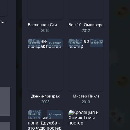
Леди Баг и Супер-Кот: Пробуждение силы
Вселенная Стивена: Фильм
Бен 10: Омниверс
2019
2012
3 сезон
10 серия
4 сезон
9 серия
Дэнни-призрак
Мистер Пиклз
2003
2013
9 сезон
26 серия