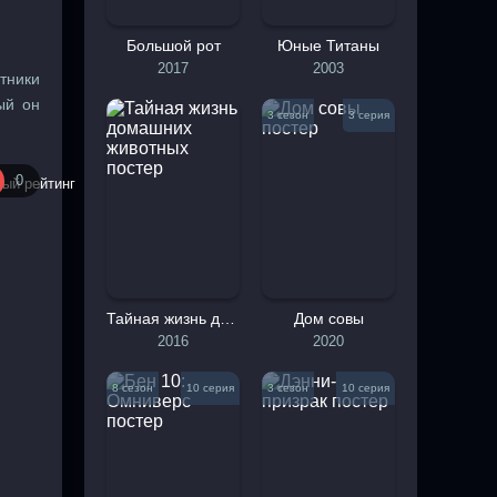
Большой рот
Юные Титаны
2017
2003
тники
ый он
3 сезон
3 серия
 роли
вании
0
Тайная жизнь домашних животных
Дом совы
2016
2020
8 сезон
10 серия
3 сезон
10 серия