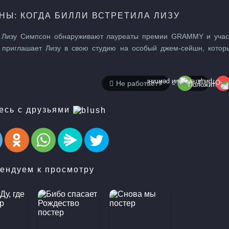
Ы: КОГДА БИЛЛИ ВСТРЕТИЛА ЛИЗУ
не Лизу Симпсон обнаруживают лауреаты премии GRAMMY и учас
 приглашает Лизу в свою студию на особый джем-сейшн, котор
илли встретила Лизу. #Джем-сейшн #Саксофон #Ребенок в главной
в #Главный герой - женщина #Имя персонажа в оригинальном наз
Не работает?
1
есь с друзьями
ендуем к просмотру