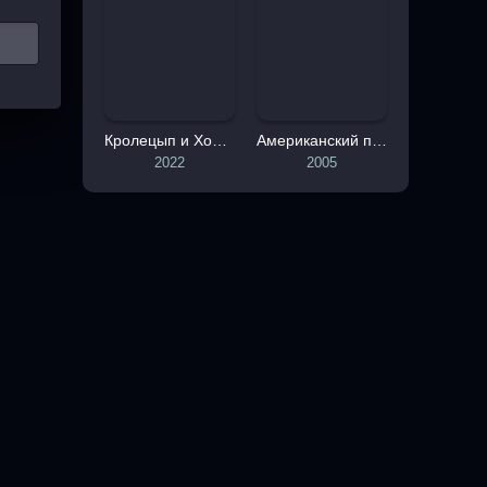
Кролецып и Хомяк Тьмы
Американский папаша
2022
2005
ТАТИСТИКА