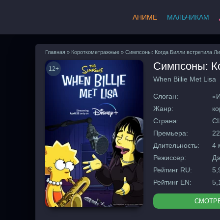
АНИМЕ
МАЛЬЧИКАМ
Главная
»
Короткометражные
» Симпсоны: Когда Билли встретила Ли
Симпсоны: Ко
12+
When Billie Met Lisa
Слоган:
«И
Жанр:
ко
Страна:
С
Премьера:
22
Длительность:
4 
Режиссер:
Дэ
Рейтинг RU:
5,
Рейтинг EN:
5,
СМОТР