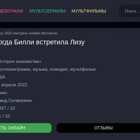
ДЕВОЧКАМ
МУЛЬТСЕРИАЛЫ
МУЛЬТФИЛЬМЫ
МультФильмы
зу 2022 смотреть онлайн бесплатно
гда Билли встретила Лизу
Развивающие
Русски
Советс
2026
Заруб
стория знакомства»
2025
роткометражка, музыка, комедия, мультфильм
2024
Аниме
ША
2023
Семей
 апреля 2022
Боеви
мин.
0+
Весте
вид Силверман
12+
Детект
937 / 10
16+
Драмы
1 / 10
18+
Истор
ЕТЬ ОНЛАЙН
ОТЗЫВЫ