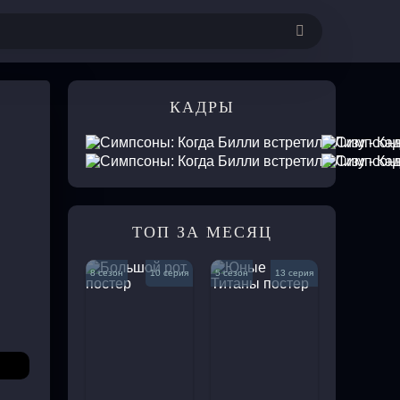
Комедии
КАДРЫ
е
Приключения
кие
Мелодрамы
ежные
Музыкальные
Криминал
Спорт
ТОП ЗА МЕСЯЦ
ные
Триллеры
ки
Ужасы
8 сезон
10 серия
5 сезон
13 серия
рны
Фантастика
ивы
Фэнтези
Документальные
ические
Короткометражки