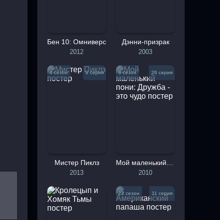
Бен 10: Омниверс
Дэнни-призрак
2012
2003
4 сезон
9 серия
9 сезон
26 серия
Мистер Пиклз
Мой маленький пони: Дружба - это чудо
2013
2010
22 сезон
11 серия