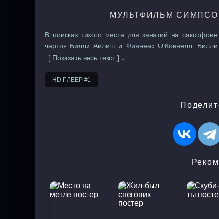
МУЛЬТФИЛЬМ СИМПСОН
В поисках тихого места для занятий на саксофо
чартов Билли Айлиш и Финнеас О’Коннелл. Билли
никогда не забудет. История знакомства: когда Б
[ Показать весь текст ] ↓
#Симпсоны #Оригинальное название из четырех сло
#20th Television. #WEB-DL.
HD ПЛЕЕР #1
Поделит
Реком