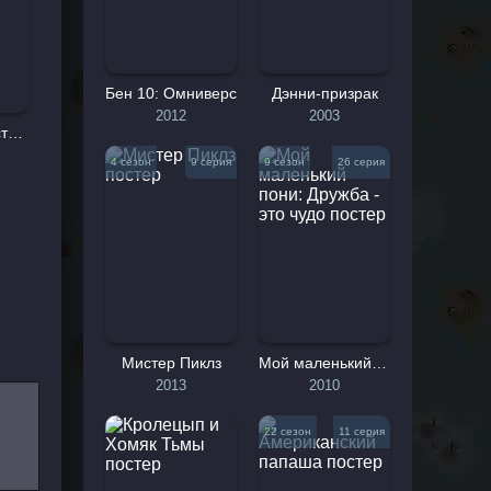
, чье
енем,
но на
Бен 10: Омниверс
Дэнни-призрак
2012
2003
Семейка монстров
а уже
4 сезон
9 серия
9 сезон
26 серия
Флику
ртиста
иться
 себя
птиц.
воими
Мистер Пиклз
Мой маленький пони: Дружба - это чудо
рый с
2013
2010
22 сезон
11 серия
ается
дождь.