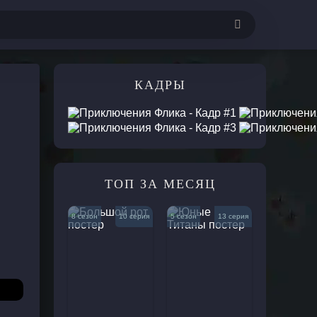
Комедии
КАДРЫ
е
Приключения
кие
Мелодрамы
ежные
Музыкальные
Криминал
Спорт
ТОП ЗА МЕСЯЦ
ные
Триллеры
ки
Ужасы
8 сезон
10 серия
5 сезон
13 серия
рны
Фантастика
ивы
Фэнтези
Документальные
ические
Короткометражки