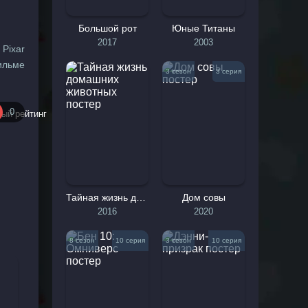
Большой рот
Юные Титаны
2017
2003
Pixar
фильме
3 сезон
3 серия
Дэвид
 Брэд
0
аршая
езон,
ы над
ожает
Тайная жизнь домашних животных
Дом совы
ку от
2016
2020
да его
и, что
8 сезон
10 серия
3 сезон
10 серия
инства
сеять