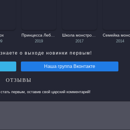
трейлером, где обнаруживает группу недавно уволенных циркачей
х за жуков-воинов, которых он ищет. Труппа жуков, тем врем
зать их выступление, и соглашается отправиться с ним обрат
 смотреть онлайн.
рх
Принцесса Лебедь: Царство музыки
Школа монстров: Под напряжением
ошибки. Однако остальные члены муравьиной колонии и королев
09
2019
2017
2014
оины, на которых они надеялись, когда цирковые жуки помогают 
ы из колонии, которая боготворит Флика, и раненого Френсиса, а
знаете о выходе новинки первым!
ссе Флик также смог добиться уважения принцессы Атты и извин
Наша группа
Вконтакте
ьбу в колонии и знанием того, что труппа жуков не та, за кого
ОТЗЫВЫ
бы отпугнуть Хоппера, лидера кузнечиков, который очень боится 
 пока цирковой рингмейстер, П.Т. Блоха, не прибывает за с
стать первым, оставив свой царский комментарий!
казание за обман колонии Атта по глупости изгоняет Флика, кото
ка.
стыне Мольт, брат Хоппера, обманут другими кузнечиками и пыт
тров, поскольку у них более чем достаточно еды и скоро пойдет 