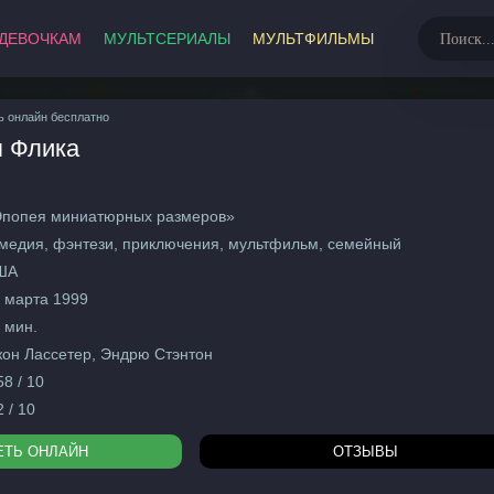
ДЕВОЧКАМ
МУЛЬТСЕРИАЛЫ
МУЛЬТФИЛЬМЫ
МультФильмы
ь онлайн бесплатно
 Флика
Развивающие
Русски
Советс
2026
Заруб
попея миниатюрных размеров»
2025
медия, фэнтези, приключения, мультфильм, семейный
2024
Аниме
ША
2023
Семей
 марта 1999
Боеви
 мин.
0+
Весте
он Лассетер, Эндрю Стэнтон
12+
Детект
58 / 10
16+
Драмы
2 / 10
18+
Истор
ЕТЬ ОНЛАЙН
ОТЗЫВЫ