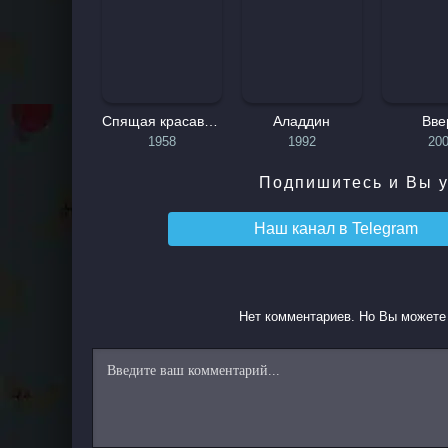
Флик находит свой путь к городскому мусору под 
выступление превратилось в хаос, и принимает и
принимает Флика за агента, который хочет зака
Муравьиный остров. Мультфильм приключения флика
Спящая красавица
Аладдин
Вве
И Флик, и цирковая труппа вскоре осознают свои 
1958
1992
20
убедились, что эти новички - действительно те в
совершить дерзкое спасение Дот, младшей сестры Атт
Подпишитесь и Вы у
труппы цирковых жуков, от хищной птицы. В проце
перед ним.
Наш канал в
Telegram
Оказавшись между возможностью изменить свою суд
выдает, Флик решает сделать фальшивую птицу, что
Муравьи объединяются в поддержку плана Флика,
Нет комментариев. Но Вы можете 
артистами, тем самым раскрывая тайну Флика. В на
грустью присоединяется к остальным участникам цир
Тем временем в доме кузнечика под сомбреро в пу
уговорить Хоппера не возвращаться на Муравьиный ос