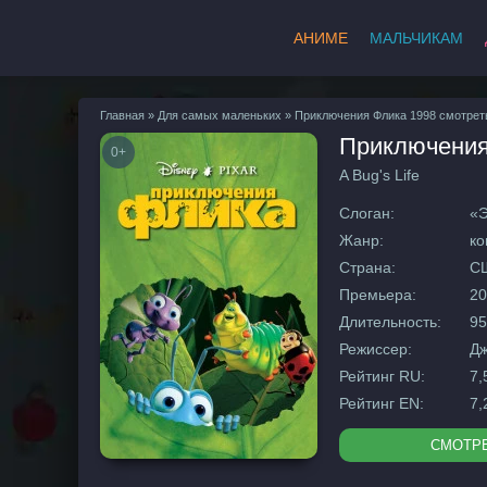
АНИМЕ
МАЛЬЧИКАМ
Главная
»
Для самых маленьких
» Приключения Флика 1998 смотрет
Приключения
0+
A Bug's Life
Слоган:
«Э
Жанр:
ко
Страна:
С
Премьера:
20
Длительность:
95
Режиссер:
Дж
Рейтинг RU:
7,
Рейтинг EN:
7,
СМОТР